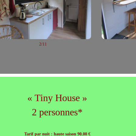
2/11
« Tiny House »
2 personnes*
Tarif par nuit : haute saison 90.00 €