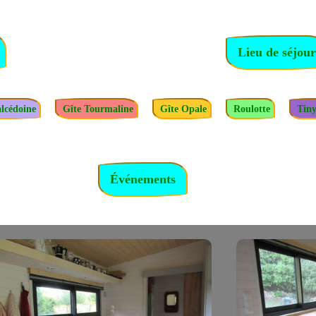
lcédoine
Gîte Tourmaline
Gîte Opale
Roulotte
Tiny