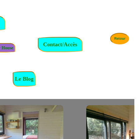
Retour
 House