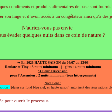
ques condiments et produits alimentaires de base sont fournis
er son linge et d’avoir accès à un congélateur ainsi qu’à des 
N'auriez-vous pas envie
ous évader quelques nuits dans ce coin de nature ?
↪ En 2026 HAUTE SAISON du 04/07 au 23/08
Roulote et Tiny : 3 nuits minimum | gîtes : 4 nuits minimum
↪ Pour l'Ascension
pour l'Ascension : 2 nuits minimum (tous hébergements)
Nota Bene :
eption
(
dates sur fond bleu ciel
, en haute saison) autorisent des réservations pl
vée pour ouvrir le processus.