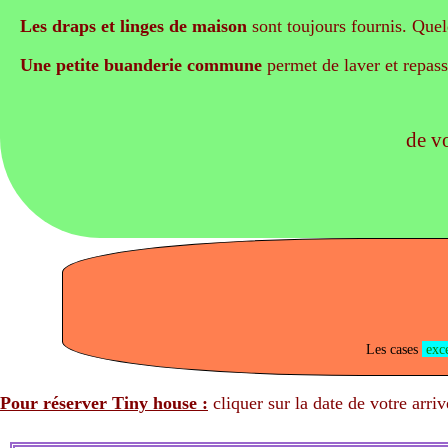
Les draps et linges de maison
sont toujours fournis. Quel
Une petite buanderie commune
permet de laver et repass
de v
Les cases
exc
Pour réserver Tiny house :
cliquer sur la date de votre arri